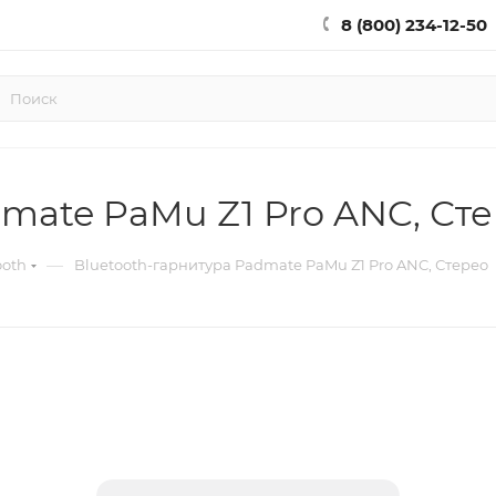
8 (800) 234-12-50
mate PaMu Z1 Pro ANC, Ст
—
ooth
Bluetooth-гарнитура Padmate PaMu Z1 Pro ANC, Стерео