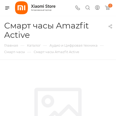
0
Смарт часы Amazfit
Active
—
—
—
Главная
Каталог
Аудио и Цифровая техника
—
Смарт-часы
Смарт часы Amazfit Active