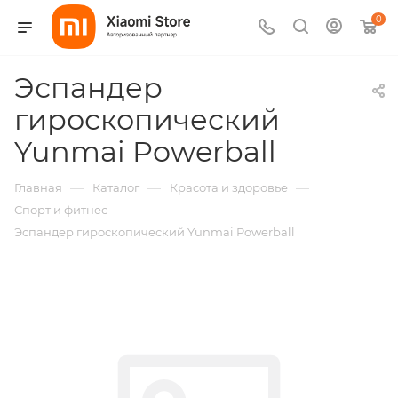
0
Эспандер
гироскопический
Yunmai Powerball
—
—
—
Главная
Каталог
Красота и здоровье
—
Спорт и фитнес
Эспандер гироскопический Yunmai Powerball