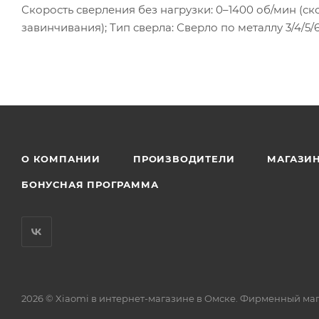
Скорость сверления без нагрузки: 0–1400 об/мин (ск
завинчивания); Тип сверла: Сверло по металлу 3/4/5/6,
О КОМПАНИИ
ПРОИЗВОДИТЕЛИ
МАГАЗИ
БОНУСНАЯ ПРОГРАММА
2026 © Xiaomi в интернет-магазине в Омске. Фирменный ма