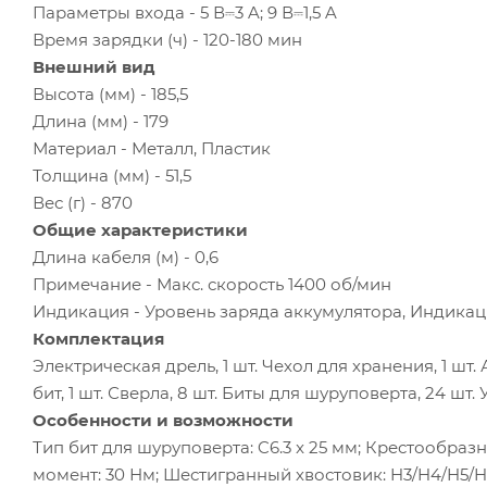
Параметры входа - 5 В⎓3 A; 9 В⎓1,5 A
Время зарядки (ч) - 120-180 мин
Внешний вид
Высота (мм) - 185,5
Длина (мм) - 179
Материал - Металл, Пластик
Толщина (мм) - 51,5
Вес (г) - 870
Общие характеристики
Длина кабеля (м) - 0,6
Примечание - Макс. скорость 1400 об/мин
Индикация - Уровень заряда аккумулятора, Индика
Комплектация
Электрическая дрель, 1 шт. Чехол для хранения, 1 шт.
бит, 1 шт. Сверла, 8 шт. Биты для шуруповерта, 24 шт.
Особенности и возможности
Тип бит для шуруповерта: C6.3 x 25 мм; Крестообра
момент: 30 Нм; Шестигранный хвостовик: H3/H4/H5/H