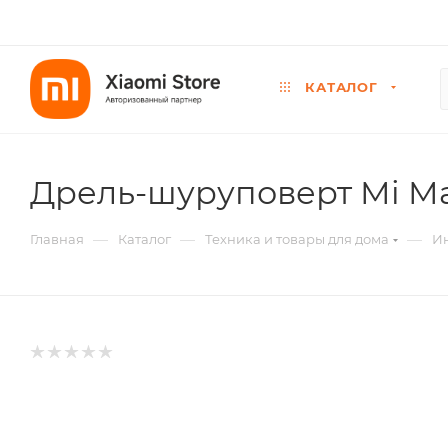
КАТАЛОГ
Дрель-шуруповерт Mi Max 
—
—
—
Главная
Каталог
Техника и товары для дома
И