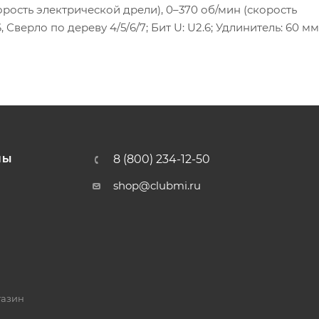
орость электрической дрели), 0–370 об/мин (скорость
 Сверло по дереву 4/5/6/7; Бит U: U2.6; Удлинитель: 60 мм
8 (800) 234-12-50
НЫ
shop@clubmi.ru
газин