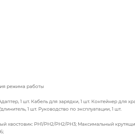
ция режима работы
 Адаптер, 1 шт. Кабель для зарядки, 1 шт. Контейнер для х
 Удлинитель, 1 шт. Руководство по эксплуатации, 1 шт.
зный хвостовик: PH1/PH2/PH2/PH3; Максимальный крутящ
6;