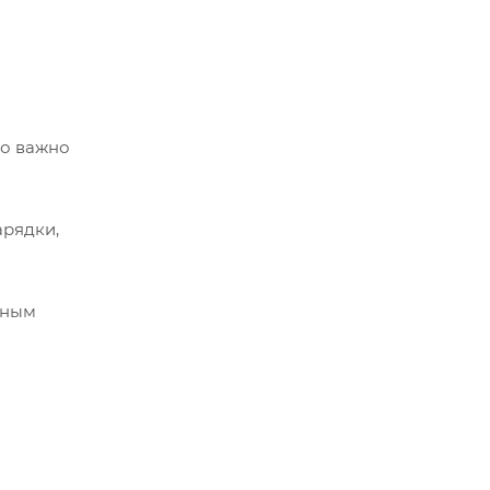
но важно
арядки,
ьным