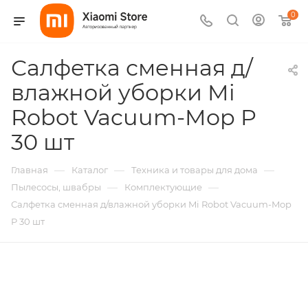
0
Салфетка сменная д/
влажной уборки Mi
Robot Vacuum-Mop P
30 шт
—
—
—
Главная
Каталог
Техника и товары для дома
—
—
Пылесосы, швабры
Комплектующие
Салфетка сменная д/влажной уборки Mi Robot Vacuum-Mop
P 30 шт