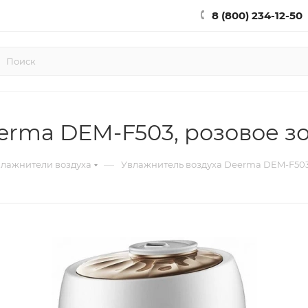
8 (800) 234-12-50
erma DEM-F503, розовое з
—
лажнители воздуха
Увлажнитель воздуха Deerma DEM-F503,