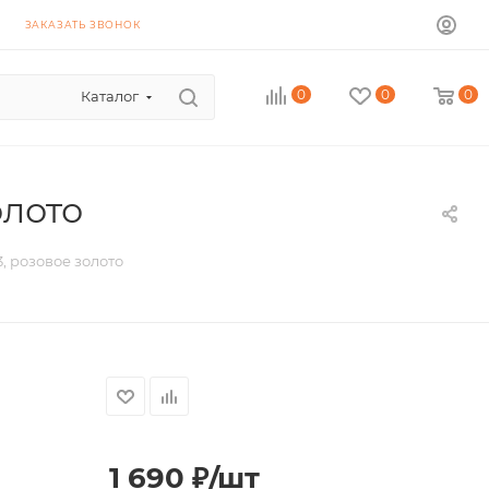
ЗАКАЗАТЬ ЗВОНОК
0
0
0
Каталог
олото
 розовое золото
1 690
₽
/шт