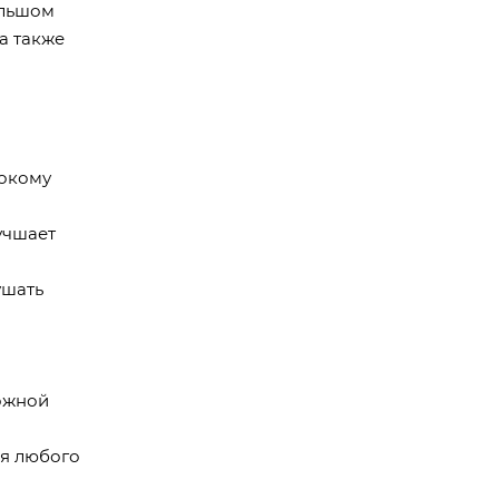
ольшом
а также
рокому
учшает
ушать
ложной
ля любого