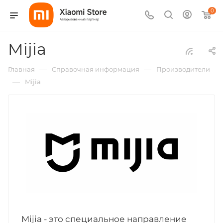
0
Mijia
—
—
Главная
Справочная информация
Производители
—
Mijia
Mijia - это специальное направление