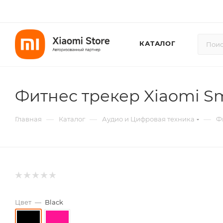
КАТАЛОГ
Фитнес трекер Xiaomi Sm
—
—
—
Главная
Каталог
Аудио и Цифровая техника
Ф
Цвет
—
Black