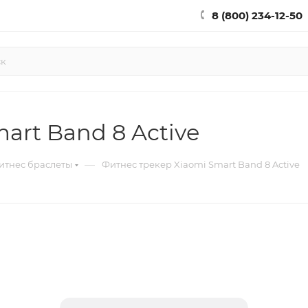
8 (800) 234-12-50
art Band 8 Active
—
итнес браслеты
Фитнес трекер Xiaomi Smart Band 8 Active