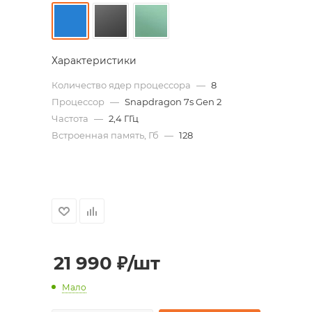
Характеристики
Количество ядер процессора
—
8
Процессор
—
Snapdragon 7s Gen 2
Частота
—
2,4 ГГц
Встроенная память, Гб
—
128
21 990
₽
/шт
Мало