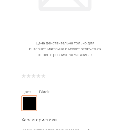
Цена действительна только для
интернет-магазина и может отличаться
от цен в розничных магазинах
Цвет
—
Black
Характеристики
Количество ядер процессора
—
8