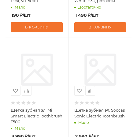
Pick, уп. 50шт
White EX3, розовый
Мало
Достаточно
190
₽
/шт
1 490
₽
/шт
В КОРЗИНУ
В КОРЗИНУ
Щетка зубная эл. Mi
Щетка зубная эл. Soocas
Smart Electric Toothbrush
Sonic Electric Toothbrush
T500
Мало
Мало
3 990
₽
/шт
2 990
₽
/шт