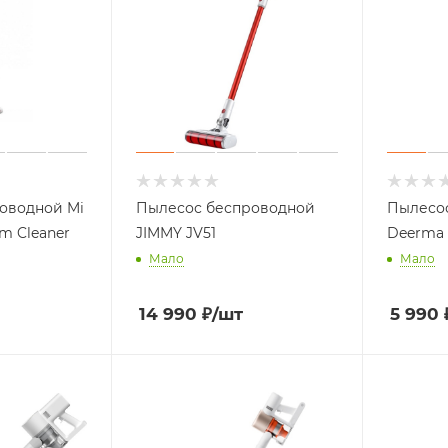
оводной Mi
Пылесос беспроводной
Пылесо
m Cleaner
JIMMY JV51
Deerma
Мало
Мало
14 990
₽
/шт
5 990