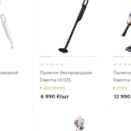
роводной
Пылесос беспроводной
Пылесо
Deerma VC03S
Deerma 
Достаточно
Мало
6 990
₽
/шт
12 990