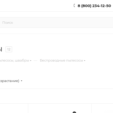
8 (800) 234-12-50
ы
12
—
ылесосы, швабры
Беспроводные пылесосы
озрастание)