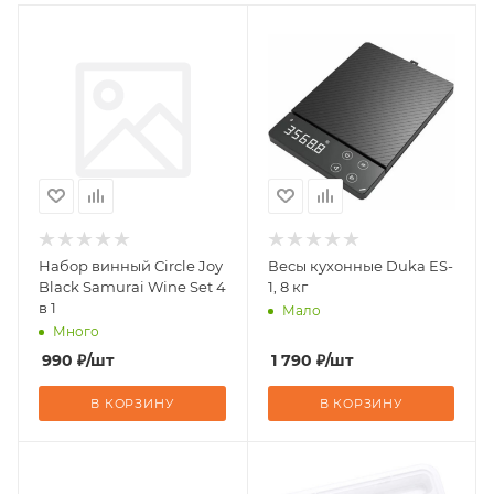
Набор винный Circle Joy
Весы кухонные Duka ES-
Black Samurai Wine Set 4
1, 8 кг
в 1
Мало
Много
990
₽
/шт
1 790
₽
/шт
В КОРЗИНУ
В КОРЗИНУ