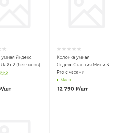
 умная Яндекс
Колонка умная
Лайт 2 (без часов)
Яндекс.Станция Мини 3
Pro с часами
очно
Мало
₽
/шт
12 790
₽
/шт