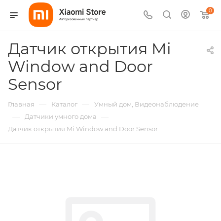
0
Датчик открытия Mi
Window and Door
Sensor
—
—
Главная
Каталог
Умный дом, Видеонаблюдение
—
—
Датчики умного дома
Датчик открытия Mi Window and Door Sensor